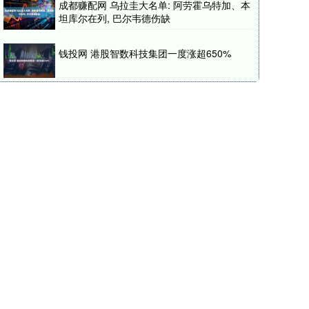
成都赚配网 乌拉圭大名单: 阿劳霍乌特加、本
坦库尔在列, 巴尔韦德伤缺
钱投网 港股智数科技集团一度涨超650%