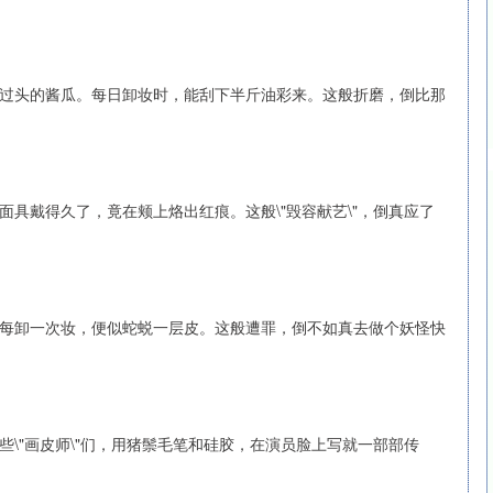
过头的酱瓜。每日卸妆时，能刮下半斤油彩来。这般折磨，倒比那
具戴得久了，竟在颊上烙出红痕。这般\"毁容献艺\"，倒真应了
每卸一次妆，便似蛇蜕一层皮。这般遭罪，倒不如真去做个妖怪快
\"画皮师\"们，用猪鬃毛笔和硅胶，在演员脸上写就一部部传