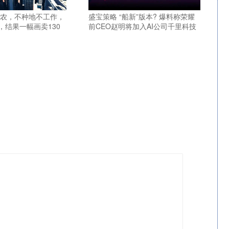
老农，不种地不工作，
盛宝策略 “船新”版本? 爆料称荣耀
，结果一幅画卖130
前CEO赵明将加入AI公司千里科技