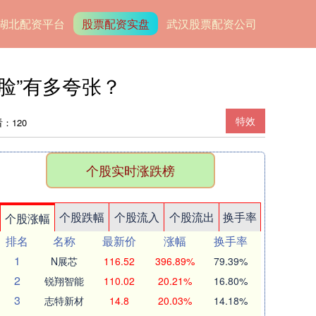
湖北配资平台
股票配资实盘
武汉股票配资公司
脸”有多夸张？
特效
：120
个股实时涨跌榜
个股跌幅
个股流入
个股流出
换手率
个股涨幅
排名
名称
最新价
涨幅
换手率
1
N展芯
116.52
396.89%
79.39%
2
锐翔智能
110.02
20.21%
16.80%
3
志特新材
14.8
20.03%
14.18%