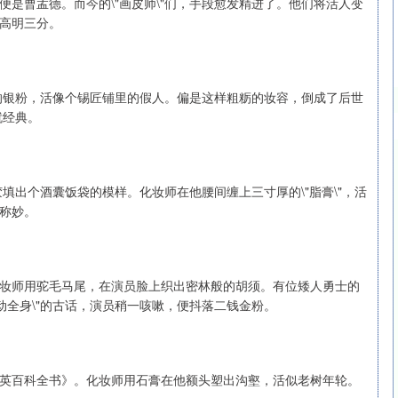
是曹孟德。而今的\"画皮师\"们，手段愈发精进了。他们将活人变
高明三分。
劣的银粉，活像个锡匠铺里的假人。偏是这样粗粝的妆容，倒成了后世
就经典。
胶填出个酒囊饭袋的模样。化妆师在他腰间缠上三寸厚的\"脂膏\"，活
称妙。
妆师用驼毛马尾，在演员脸上织出密林般的胡须。有位矮人勇士的
动全身\"的古话，演员稍一咳嗽，便抖落二钱金粉。
英百科全书》。化妆师用石膏在他额头塑出沟壑，活似老树年轮。