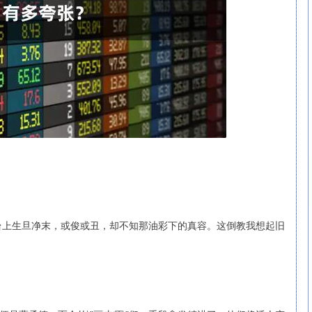
沪深300
4694.44
得台上生旦净末，或俊或丑，却不知那油彩下的真容。这倒教我想起旧
.42%
43.13
0.93%