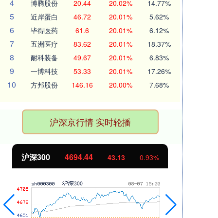
4
博腾股份
20.44
20.02%
14.77%
5
近岸蛋白
46.72
20.01%
5.62%
6
毕得医药
61.6
20.01%
6.12%
7
五洲医疗
83.62
20.01%
18.37%
8
耐科装备
49.67
20.01%
6.83%
9
一博科技
53.33
20.01%
17.26%
10
方邦股份
146.16
20.00%
7.68%
沪深京行情 实时轮播
北证50
1134.24
创
11.37
1.01%