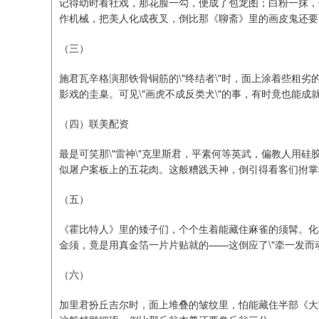
记得幼时看社戏，那花脸一勾，便成了包龙图；白粉一抹，便
作机械，把美人化成夜叉，倒比那《聊斋》里的画皮鬼还要
（三）
施君瓦辛格演那铁骨铜筋的\"终结者\"时，面上涂着些粗
影戏的圭臬。可见\"画虎不成反类犬\"的事，有时竟也能成
（四）联美配资
最是可笑那\"雷神\"克里斯君，平素何等英武，偏教人用硅
似屠户案板上的五花肉。这般糟践天神，倒引得看客们拊掌
（五）
《霍比特人》里的矮子们，个个生着能藏住麻雀的须髯。化
金须，竟是用真金箔一片片贴就的——这倒应了\"牵一发而
（六）
加里君扮丘吉尔时，面上堆叠的皱纹里，怕能藏住半部《大