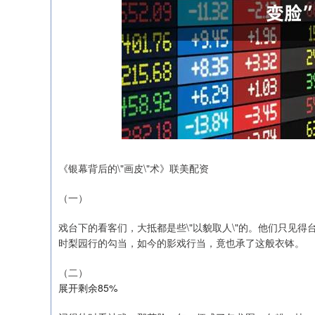
《银幕背后的\"画皮\"术》联美配资
（一）
深证成指
14311.01
.68
1.02%
戏台下的看客们，大抵都是些\"以貌取人\"的。他们只见
200.89
1
时梨园行的勾当，如今的影戏行当，竟也承了这般衣钵。
（二）
展开剩余85%