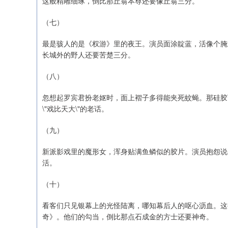
这般精雕细琢，倒比那丘翁本尊还要像丘翁三分。
（七）
最是骇人的是《权游》里的夜王。演员面涂靛蓝，活像个腌
长城外的野人还要苦楚三分。
（八）
忽想起罗宾君扮老妪时，面上褶子多得能夹死蚊蝇。那硅胶面
\"戏比天大\"的老话。
（九）
新派影戏里的魔形女，浑身贴满鱼鳞似的胶片。演员抱怨说
活。
（十）
看客们只见银幕上的光怪陆离，哪知幕后人的呕心沥血。这些
奇》。他们的勾当，倒比那点石成金的方士还要神奇。