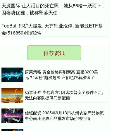
天源国际 让人泪目的死亡照：她从86楼一跃而下，
因姿势优雅，被称坠落天使
TopBull 锂矿大爆发, 天齐锂业涨停, 新能源ETF基
金(516850)涨超2%
推荐资讯
蔚莱策略 黄金价格再刷新高 直指3200美
元？“金粉”越涨越买 它们也跟着涨疯了
稳拿证券 毕包官方: 因诺坎普安全条件不足,
无法向客队提供门票配额
信钰配资 2025年9月13日杭州农副产品物流
中心南庄兜农产品批发市场价格行情