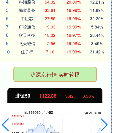
4
科翔股份
64.32
20.00%
12.21%
5
蜀道装备
33.61
19.99%
11.69%
6
中巨芯
27.85
19.99%
32.20%
7
广哈通信
19.03
19.99%
5.84%
8
欣天科技
18.02
19.97%
28.44%
9
飞天诚信
12.56
19.96%
8.49%
10
任子行
7.16
19.93%
31.42%
沪深京行情 实时轮播
北证50
1122.88
创业
3.42
0.30%