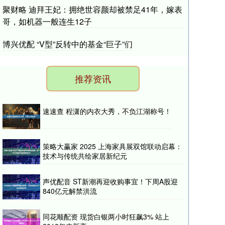
聚财略 迪拜王妃：拥绝世容颜却被禁足41年，嫁表
哥，如机器一般连生12子
博兴优配 “V型”反转中的基金“巨子”们
推荐资讯
速速查 程潇的内衣大秀，不负江湖称号！
策略大赢家 2025 上海家具展双馆联动启幕：
技术与传统共绘家居新纪元
声优配音 ST新潮再迎收购事宜！下周A股迎
840亿元解禁洪流
同花顺配资 现货白银两小时狂飙3% 站上