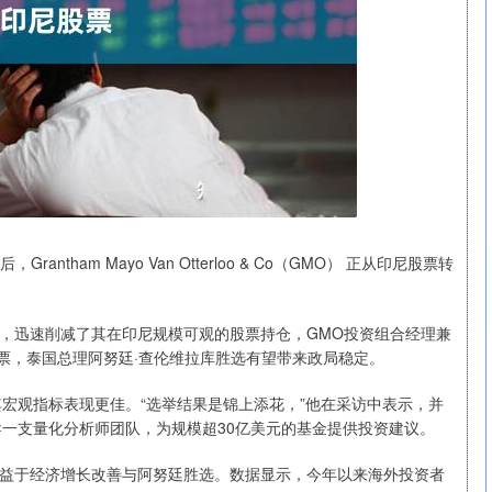
ham Mayo Van Otterloo & Co（GMO） 正从印尼股票转
迅速削减了其在印尼规模可观的股票持仓，GMO投资组合经理兼
沪深300
4651.31
.24%
-6.85
-0.15%
泰国股票，泰国总理阿努廷·查伦维拉库胜选有望带来政局稳定。
宏观指标表现更佳。“选举结果是锦上添花，”他在采访中表示，并
领导一支量化分析师团队，为规模超30亿美元的基金提供投资建议。
益于经济增长改善与阿努廷胜选。数据显示，今年以来海外投资者