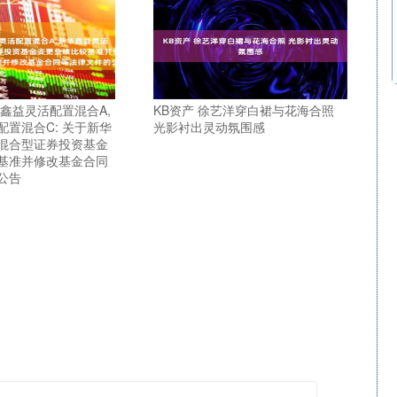
鑫益灵活配置混合A,
KB资产 徐艺洋穿白裙与花海合照
配置混合C: 关于新华
光影衬出灵动氛围感
混合型证券投资基金
基准并修改基金合同
公告