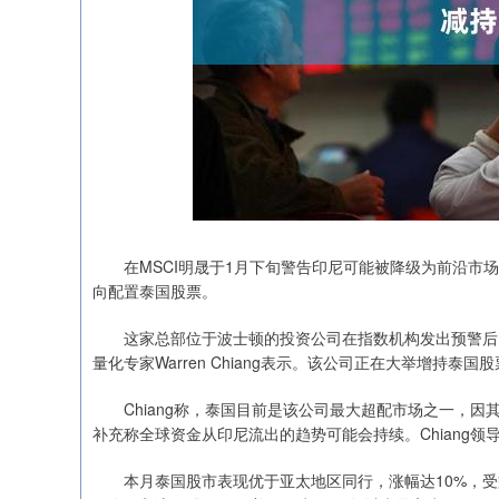
在MSCI明晟于1月下旬警告印尼可能被降级为前沿市场后，Grant
向配置泰国股票。
这家总部位于波士顿的投资公司在指数机构发出预警后，
深证成指
14110.12
.92
0.57%
-34.08
-0
量化专家Warren Chiang表示。该公司正在大举增持
Chiang称，泰国目前是该公司最大超配市场之一，因其
补充称全球资金从印尼流出的趋势可能会持续。Chiang
本月泰国股市表现优于亚太地区同行，涨幅达10%，受