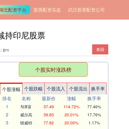
湖北配资平台
股票配资实盘
武汉股票配资公司
后减持印尼股票
泰国
：211
个股实时涨跌榜
个股跌幅
个股流入
个股流出
换手率
个股涨幅
排名
名称
最新价
涨幅
换手率
1
N津富
37.49
114.72%
77.46%
2
威尔高
39.83
20.01%
17.76%
3
锴威特
77.82
20.00%
1.17%