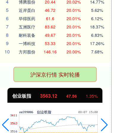
4
博腾股份
20.44
20.02%
14.77%
5
近岸蛋白
46.72
20.01%
5.62%
6
毕得医药
61.6
20.01%
6.12%
7
五洲医疗
83.62
20.01%
18.37%
8
耐科装备
49.67
20.01%
6.83%
9
一博科技
53.33
20.01%
17.26%
10
方邦股份
146.16
20.00%
7.68%
沪深京行情 实时轮播
创业板指
3563.12
基
47.56
1.35%