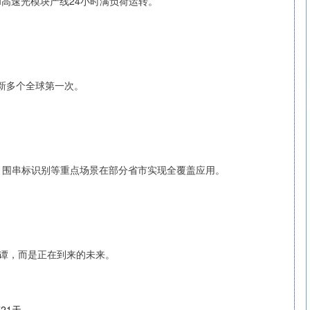
I高速光模块产线24小时满负荷运转。
新多个全球第一次。
标、围串标识别等重点场景在部分省市实现全覆盖应用。
夜谭，而是正在到来的未来。
21天