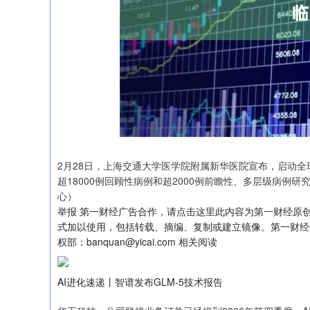
2月28日，上海交通大学医学院附属新华医院宣布，启动全球
超18000例回顾性病例和超2000例前瞻性、多层级病例
心）
举报 第一财经广告合作，请点击这里此内容为第一财经原
沪深300
4694.44
0.89
1.42%
43.13
0.9
式加以使用，包括转载、摘编、复制或建立镜像。第一财经
权部：banquan@yicai.com 相关阅读
AI进化速递丨智谱发布GLM-5技术报告