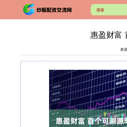
惠盈财富
来