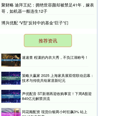
聚财略 迪拜王妃：拥绝世容颜却被禁足41年，嫁表
哥，如机器一般连生12子
博兴优配 “V型”反转中的基金“巨子”们
推荐资讯
速速查 程潇的内衣大秀，不负江湖称号！
策略大赢家 2025 上海家具展双馆联动启幕：
技术与传统共绘家居新纪元
声优配音 ST新潮再迎收购事宜！下周A股迎
840亿元解禁洪流
同花顺配资 现货白银两小时狂飙3% 站上