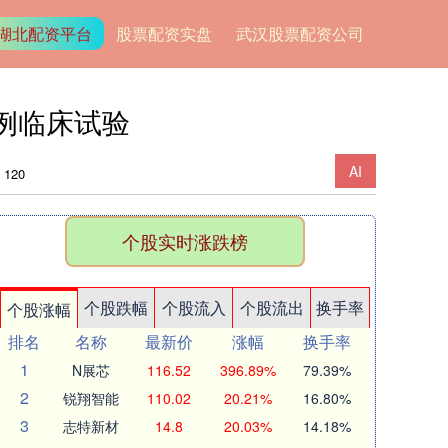
湖北配资平台
股票配资实盘
武汉股票配资公司
例临床试验
AI
120
个股实时涨跌榜
个股跌幅
个股流入
个股流出
换手率
个股涨幅
排名
名称
最新价
涨幅
换手率
1
N展芯
116.52
396.89%
79.39%
2
锐翔智能
110.02
20.21%
16.80%
3
志特新材
14.8
20.03%
14.18%