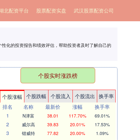
湖北配资平台
股票配资实盘
武汉股票配资公司
供个性化的投资报告和绩效评估，帮助投资者及时了解自己的
个股实时涨跌榜
个股跌幅
个股流入
个股流出
换手率
个股涨幅
排名
名称
最新价
涨幅
换手率
1
N津富
38.01
117.70%
69.01%
2
威尔高
39.83
20.01%
17.53%
3
锴威特
77.82
20.00%
1.09%