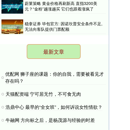
蔚莱策略 黄金价格再刷新高 直指3200美
元？“金粉”越涨越买 它们也跟着涨疯了
稳拿证券 毕包官方: 因诺坎普安全条件不足,
无法向客队提供门票配额
最新文章
优配网 狮子座的课题：你的自我，需要被看见才
存在吗？
天猫配资端 宁可居无竹，不可食无肉
浩鼎中心 最早的“全女班”，如何诉说女性情欲？
牛融网 方向标之后，是杨茂源与经验的时差