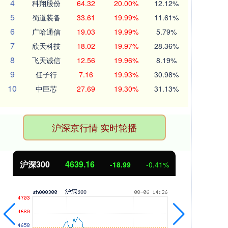
4
科翔股份
64.32
20.00%
12.12%
5
蜀道装备
33.61
19.99%
11.61%
6
广哈通信
19.03
19.99%
5.79%
7
欣天科技
18.02
19.97%
28.36%
8
飞天诚信
12.56
19.96%
8.19%
9
任子行
7.16
19.93%
30.98%
10
中巨芯
27.69
19.30%
31.13%
沪深京行情 实时轮播
北证50
1118.09
创业
-1.37
-0.12%