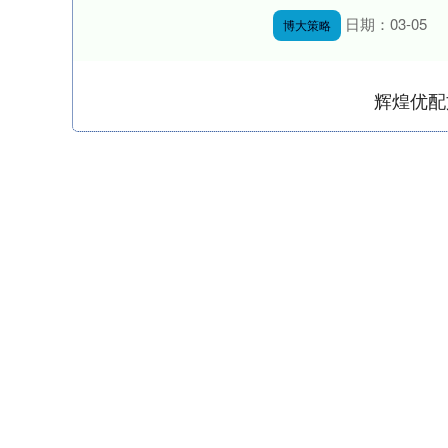
日期：03-05
博大策略
辉煌优配
深证成指
14049.91
.77
0.36%
-94.29
-0