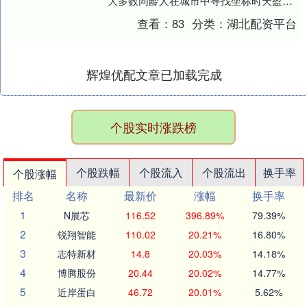
大多数同龄人在城市中寻找坐标时天盈财
富，有一群“00后”，选择将个人成长融入南
查看：
83
分类：
湖北配资平台
粤乡野....
辉煌优配文章已加载完成
个股实时涨跌榜
个股跌幅
个股流入
个股流出
换手率
个股涨幅
排名
名称
最新价
涨幅
换手率
1
N展芯
116.52
396.89%
79.39%
2
锐翔智能
110.02
20.21%
16.80%
3
志特新材
14.8
20.03%
14.18%
4
博腾股份
20.44
20.02%
14.77%
5
近岸蛋白
46.72
20.01%
5.62%