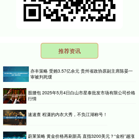
推荐资讯
亦丰策略 受贿3.57亿余元 贵州省政协原副主席陈晏一
审被判死缓
股腰包 2025年5月4日白山市星泰批发市场有限公司价格
行情
速速查 程潇的内衣大秀，不负江湖称号！
蔚莱策略 黄金价格再刷新高 直指3200美元？“金粉”越涨