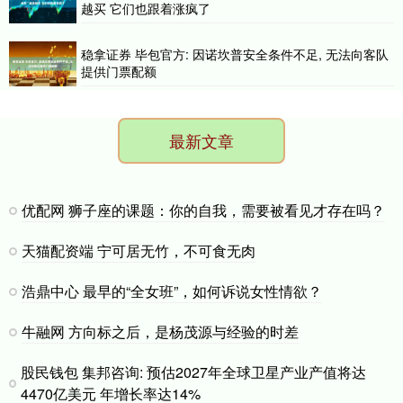
越买 它们也跟着涨疯了
稳拿证券 毕包官方: 因诺坎普安全条件不足, 无法向客队
提供门票配额
最新文章
优配网 狮子座的课题：你的自我，需要被看见才存在吗？
天猫配资端 宁可居无竹，不可食无肉
浩鼎中心 最早的“全女班”，如何诉说女性情欲？
牛融网 方向标之后，是杨茂源与经验的时差
股民钱包 集邦咨询: 预估2027年全球卫星产业产值将达
4470亿美元 年增长率达14%