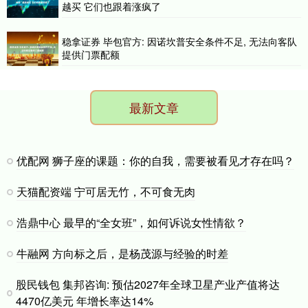
越买 它们也跟着涨疯了
稳拿证券 毕包官方: 因诺坎普安全条件不足, 无法向客队
提供门票配额
最新文章
优配网 狮子座的课题：你的自我，需要被看见才存在吗？
天猫配资端 宁可居无竹，不可食无肉
浩鼎中心 最早的“全女班”，如何诉说女性情欲？
牛融网 方向标之后，是杨茂源与经验的时差
股民钱包 集邦咨询: 预估2027年全球卫星产业产值将达
4470亿美元 年增长率达14%