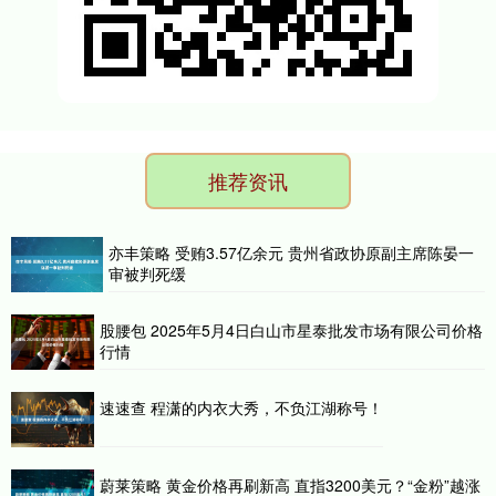
推荐资讯
亦丰策略 受贿3.57亿余元 贵州省政协原副主席陈晏一
审被判死缓
股腰包 2025年5月4日白山市星泰批发市场有限公司价格
行情
速速查 程潇的内衣大秀，不负江湖称号！
蔚莱策略 黄金价格再刷新高 直指3200美元？“金粉”越涨