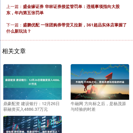
上一篇：
盛金缘证券 华林证券接监管罚单：违规事项指向大股
东，年内第五张罚单
下一篇：
盛鹏优配 一张团购券带货又拉新，361超品实体店掌握了
什么新玩法？
相关文章
鼎豪配资 建设银行：12月26日
牛融网 方向标之后，是杨茂源
获融资买入4886.37万元
与经验的时差