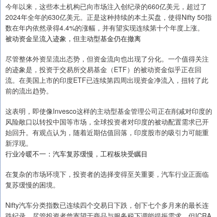
今年以来，这些本土机构已向市场注入创纪录的660亿美元，超过了
2024年全年的630亿美元。正是这种持续的本土买盘，使得Nifty 50指
数在年内依然录得4.4%的涨幅，并有望实现连续第十个年度上涨。
被动资金呈流入迹象，但主动型基金仍在撤离
尽管整体外资呈流出态势，但资金流向也出现了分化。一个值得关注
的迹象是，投资于交易所交易基金（ETF）的被动资金似乎正在回
流。在美国上市的印度ETF已连续第四周出现资金净流入，扭转了此
前的流出趋势。
这表明，即使像Invesco这样的主动型基金管理公司正在削减对印度的
风险敞口以转投中国等市场，全球投资者对印度的被动配置需求已开
始回升。有观点认为，随着近期估值回落，印度股市的吸引力可能重
新浮现。
行业冷暖不一：汽车复苏缓慢，工程板块受瞩目
在复杂的市场环境下，投资者的选择变得至关重要，汽车行业正面临
复苏缓慢的困境。
Nifty汽车分类指数已连续四个交易日下跌，创下七个多月来的最长连
跌纪录。尽管投资者曾寄望于商品与服务税下调能提振需求，但ICRA