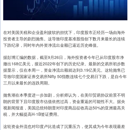
在对美国关税和企业盈利疲软的担忧下，印度股市正经历一场由海外
投资者主导的剧烈抛售。这导致印度基准股指创下数月来最长的连续
下跌纪录，同时年内外资净流出金额已逼近历史峰值。
据彭博汇编的数据，截至9月26日，海外投资者今年已从印度股市净
撤出168亿美元，接近2022年创下的历史纪录。最新的交易所初步数
据显示，仅在本周一，资金净流出额就达到3.19亿美元。这轮抛售已
导致印度国家证券交易所Nifty 50指数连续七个交易日下跌，是自今年
三月以来最长的连跌周期。
抛售潮在本季度进一步加剧，分析师认为，在美印贸易协议前景不明
朗的背景下且印度股市估值依然过高，资金重返的可能性不大。据央
视新闻报道，美国总统特朗普对印度商品征收高达50%的亚洲最高关
税，并大幅提高H-1B签证费用。
这轮资金外流也对印度卢比造成了沉重压力，使其成为今年表现最差