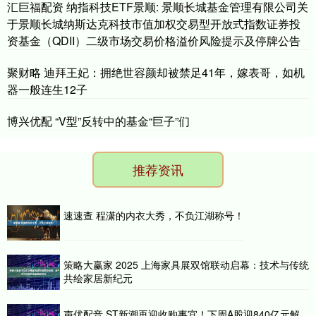
汇巨福配资 纳指科技ETF景顺: 景顺长城基金管理有限公司关
于景顺长城纳斯达克科技市值加权交易型开放式指数证券投
资基金（QDII）二级市场交易价格溢价风险提示及停牌公告
聚财略 迪拜王妃：拥绝世容颜却被禁足41年，嫁表哥，如机
器一般连生12子
博兴优配 “V型”反转中的基金“巨子”们
推荐资讯
速速查 程潇的内衣大秀，不负江湖称号！
策略大赢家 2025 上海家具展双馆联动启幕：技术与传统
共绘家居新纪元
声优配音 ST新潮再迎收购事宜！下周A股迎840亿元解