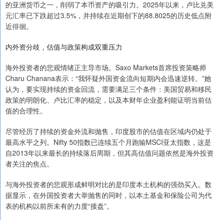
的亚洲货币之一，削弱了本币资产的吸引力。2025年以来，卢比兑美
元汇率已下跌超过3.5%，并持续在近期创下的88.8025的历史低点附
近徘徊。
内外资分歧，估值与政策构成双重压力
海外投资者的悲观情绪正主导市场。Saxo Markets首席投资策略师
Charu Chanana表示：“我怀疑外国资金流向短期内会迅速逆转。”她
认为，要实现持续的资金回流，需要满足三个条件：美国贸易和移民
政策的明朗化、卢比汇率的稳定，以及本财年企业盈利能证明当前估
值的合理性。
尽管经历了持续的资金外流和抛售，印度股市的估值在区域内仍处于
最高水平之列。Nifty 50指数已连续五个月跑输MSCI亚太指数，这是
自2013年以来最长的持续落后周期，但其高估值问题依然是海外投资
者关注的焦点。
与海外投资者的悲观形成鲜明对比的是印度本土机构的强劲买入。数
据显示，在外国投资者大举抛售的同时，以本土基金和保险公司为代
表的机构以前所未有的力度“接盘”。