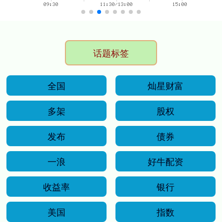
话题标签
全国
灿星财富
多架
股权
发布
债券
一浪
好牛配资
收益率
银行
美国
指数