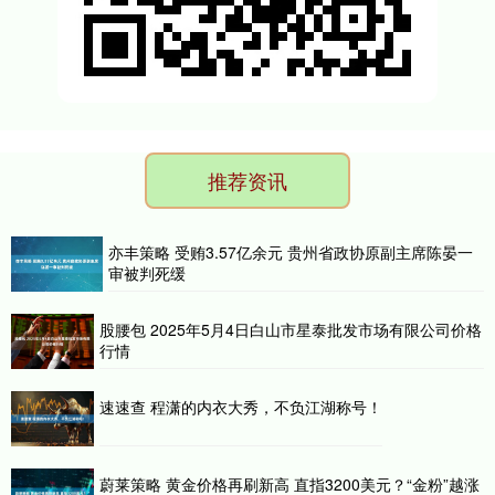
推荐资讯
亦丰策略 受贿3.57亿余元 贵州省政协原副主席陈晏一
审被判死缓
股腰包 2025年5月4日白山市星泰批发市场有限公司价格
行情
速速查 程潇的内衣大秀，不负江湖称号！
蔚莱策略 黄金价格再刷新高 直指3200美元？“金粉”越涨