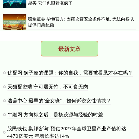
越买 它们也跟着涨疯了
稳拿证券 毕包官方: 因诺坎普安全条件不足, 无法向客队
提供门票配额
最新文章
优配网 狮子座的课题：你的自我，需要被看见才存在吗？
天猫配资端 宁可居无竹，不可食无肉
浩鼎中心 最早的“全女班”，如何诉说女性情欲？
牛融网 方向标之后，是杨茂源与经验的时差
股民钱包 集邦咨询: 预估2027年全球卫星产业产值将达
4470亿美元 年增长率达14%