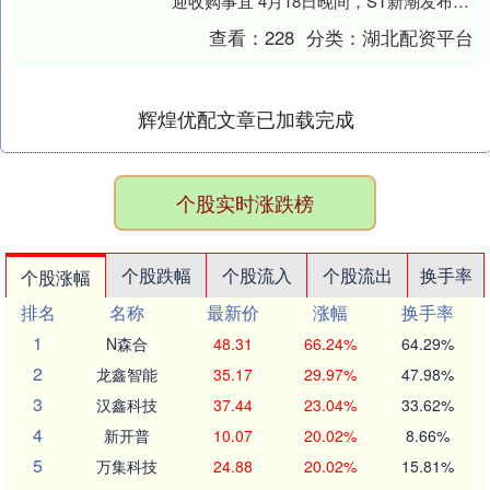
迎收购事宜 4月18日晚间，ST新潮发布要
约收购报告书。根据公告，伊泰B股向....
查看：
228
分类：
湖北配资平台
辉煌优配文章已加载完成
个股实时涨跌榜
个股跌幅
个股流入
个股流出
换手率
个股涨幅
排名
名称
最新价
涨幅
换手率
1
N森合
48.31
66.24%
64.29%
2
龙鑫智能
35.17
29.97%
47.98%
3
汉鑫科技
37.44
23.04%
33.62%
4
新开普
10.07
20.02%
8.66%
5
万集科技
24.88
20.02%
15.81%