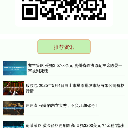
推荐资讯
亦丰策略 受贿3.57亿余元 贵州省政协原副主席陈晏一
审被判死缓
股腰包 2025年5月4日白山市星泰批发市场有限公司价格
行情
速速查 程潇的内衣大秀，不负江湖称号！
蔚莱策略 黄金价格再刷新高 直指3200美元？“金粉”越涨