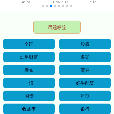
话题标签
全国
股权
灿星财富
多架
发布
债券
一浪
好牛配资
国债
年期
收益率
银行