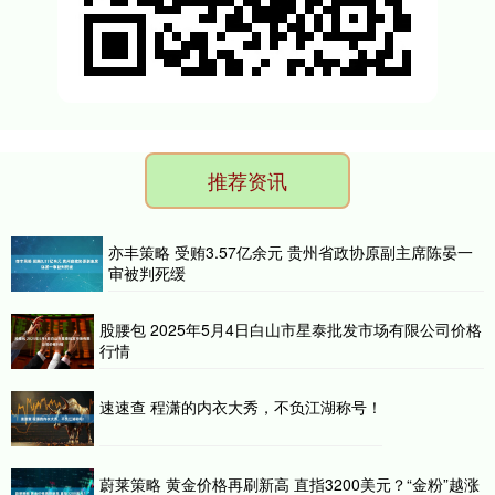
推荐资讯
亦丰策略 受贿3.57亿余元 贵州省政协原副主席陈晏一
审被判死缓
股腰包 2025年5月4日白山市星泰批发市场有限公司价格
行情
速速查 程潇的内衣大秀，不负江湖称号！
蔚莱策略 黄金价格再刷新高 直指3200美元？“金粉”越涨