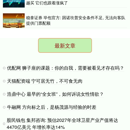
越买 它们也跟着涨疯了
稳拿证券 毕包官方: 因诺坎普安全条件不足, 无法向客队
提供门票配额
最新文章
优配网 狮子座的课题：你的自我，需要被看见才存在吗？
天猫配资端 宁可居无竹，不可食无肉
浩鼎中心 最早的“全女班”，如何诉说女性情欲？
牛融网 方向标之后，是杨茂源与经验的时差
股民钱包 集邦咨询: 预估2027年全球卫星产业产值将达
4470亿美元 年增长率达14%