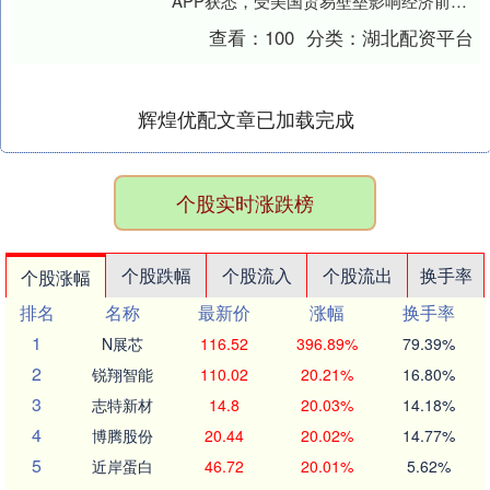
APP获悉，受美国贸易壁垒影响经济前景
趋黯，新西兰央行即将连续第六次会议宣
查看：
100
分类：
湖北配资平台
布降息，并....
辉煌优配文章已加载完成
个股实时涨跌榜
个股跌幅
个股流入
个股流出
换手率
个股涨幅
排名
名称
最新价
涨幅
换手率
1
N展芯
116.52
396.89%
79.39%
2
锐翔智能
110.02
20.21%
16.80%
3
志特新材
14.8
20.03%
14.18%
4
博腾股份
20.44
20.02%
14.77%
5
近岸蛋白
46.72
20.01%
5.62%